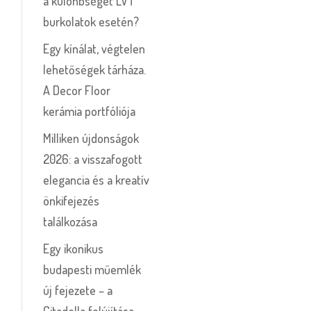
a különbséget LVT
burkolatok esetén?
Egy kínálat, végtelen
lehetőségek tárháza.
A Decor Floor
kerámia portfóliója
Milliken újdonságok
2026: a visszafogott
elegancia és a kreatív
önkifejezés
találkozása
Egy ikonikus
budapesti műemlék
új fejezete – a