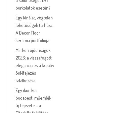
a különbséget LVT
burkolatok esetén?
Egy kínálat, végtelen
lehetőségek tárháza.
A Decor Floor
kerámia portfóliója
Milliken újdonságok
2026: a visszafogott
elegancia és a kreatív
önkifejezés
találkozása
Egy ikonikus
budapesti műemlék
új fejezete – a