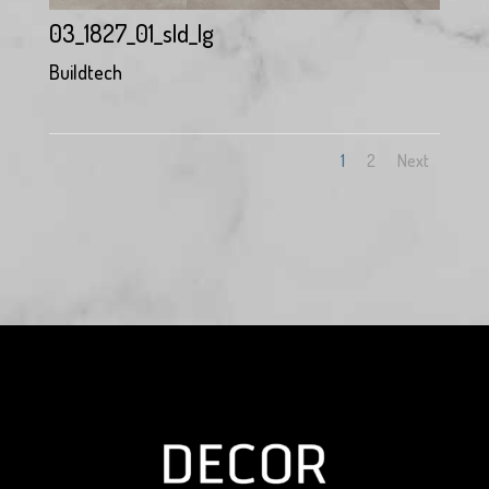
03_1827_01_sld_lg
Buildtech
1
2
Next