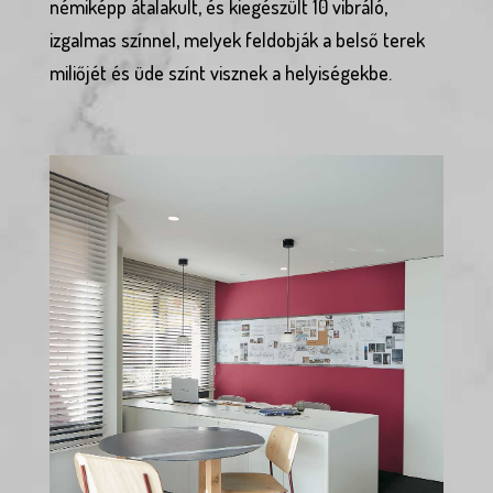
némiképp átalakult, és kiegészült 10 vibráló,
izgalmas színnel, melyek feldobják a belső terek
miliőjét és üde színt visznek a helyiségekbe.