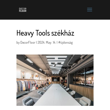
Heavy Tools székház
by
DecorFloor
|
2024. May. 14.
|
#újdonság