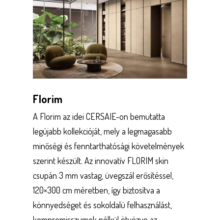
Florim
A Florim az idei CERSAIE-on bemutatta
legújabb kollekcióját, mely a legmagasabb
minőségi és fenntarthatósági követelmények
szerint készült. Az innovatív FLORIM skin
csupán 3 mm vastag, üvegszál erősítéssel,
120×300 cm méretben, így biztosítva a
könnyedséget és sokoldalú felhasználást,
kompromisszumok nélkül ötvözve az