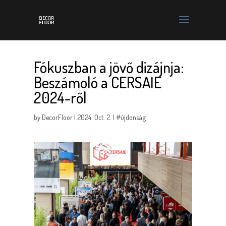
Fókuszban a jövő dizájnja:
Beszámoló a CERSAIE
2024-ről
by
DecorFloor
|
2024. Oct. 2.
|
#újdonság