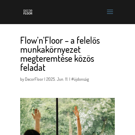
Flow’n’Floor – a felelős
munkakörnyezet
megteremtése közös
feladat
by
DecorFloor
|
2025. Jun. 11.
|
#újdonság