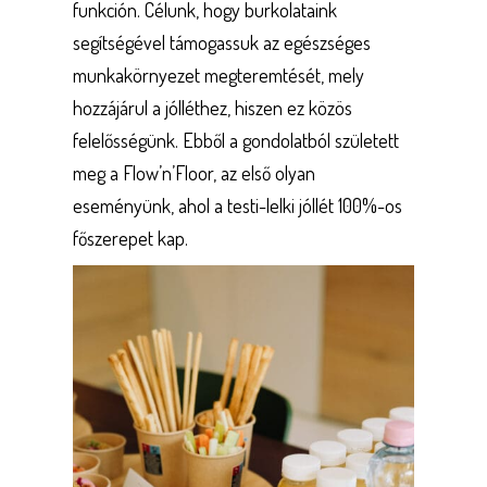
funkción. Célunk, hogy burkolataink
segítségével támogassuk az egészséges
munkakörnyezet megteremtését, mely
hozzájárul a jólléthez, hiszen ez közös
felelősségünk. Ebből a gondolatból született
meg a Flow’n’Floor, az első olyan
eseményünk, ahol a testi-lelki jóllét 100%-os
főszerepet kap.