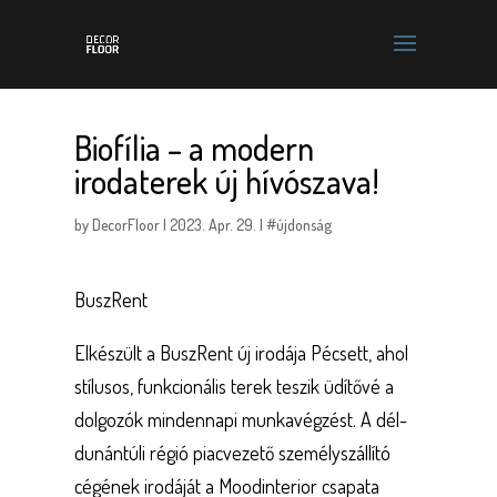
Biofília – a modern
irodaterek új hívószava!
by
DecorFloor
|
2023. Apr. 29.
|
#újdonság
BuszRent
Elkészült a BuszRent új irodája Pécsett, ahol
stílusos, funkcionális terek teszik üdítővé a
dolgozók mindennapi munkavégzést. A dél-
dunántúli régió piacvezető személyszállító
cégének irodáját a Moodinterior csapata