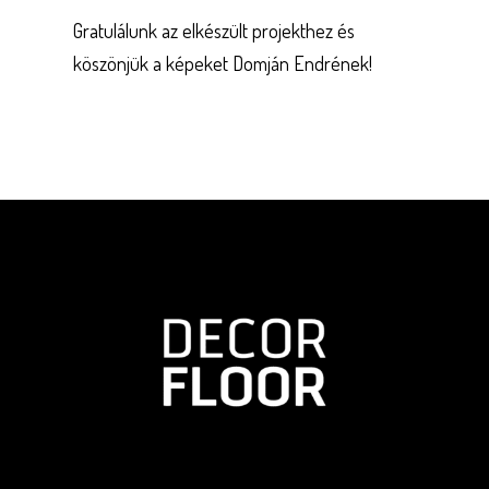
Gratulálunk az elkészült projekthez és
köszönjük a képeket Domján Endrének!