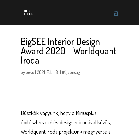
BigSEE Interior Design
Award 2020 – Worldquant
Iroda
by
beko
|
2021. Feb. 18.
|
#újdonság
Büszkék vagyunk, hogy a Minusplus
építésztervező és designer irodával közös,
Worldquant iroda projektünk megnyerte a