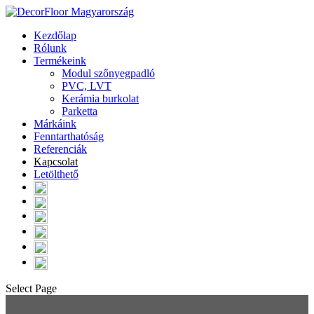
Kezdőlap
Rólunk
Termékeink
Modul szőnyegpadló
PVC, LVT
Kerámia burkolat
Parketta
Márkáink
Fenntarthatóság
Referenciák
Kapcsolat
Letölthető
Select Page