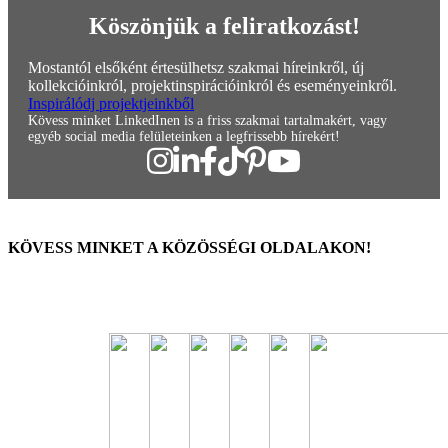
Köszönjük a feliratkozást!
Mostantól elsőként értesülhetsz szakmai híreinkről, új
kollekcióinkról, projektinspirációinkról és eseményeinkről.
Inspirálódj projektjeinkből
Kövess minket LinkedInen is a friss szakmai tartalmakért, vagy
egyéb social media felületeinken a legfrissebb hírekért!
KÖVESS MINKET A KÖZÖSSÉGI OLDALAKON!