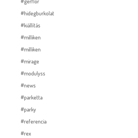
#gerflor
#hidegburkolat
#kiállítás
#milliken
#milliken
#mirage
#modulyss
#news
#parketta
#parky
#referencia
#rex