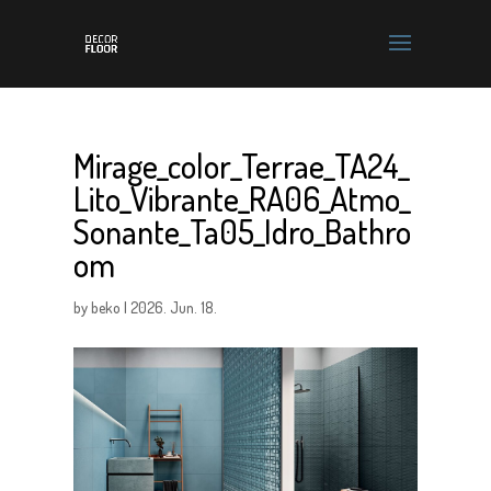
Mirage_color_Terrae_TA24_
Lito_Vibrante_RA06_Atmo_
Sonante_Ta05_Idro_Bathro
om
by
beko
|
2026. Jun. 18.