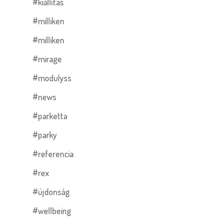
#kiállítás
#milliken
#milliken
#mirage
#modulyss
#news
#parketta
#parky
#referencia
#rex
#újdonság
#wellbeing