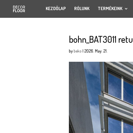
KEZDŐLAP
RÓLUNK
TERMÉKEINK
bohn_BAT3011 retu
by
beko
|
2026. May. 21.