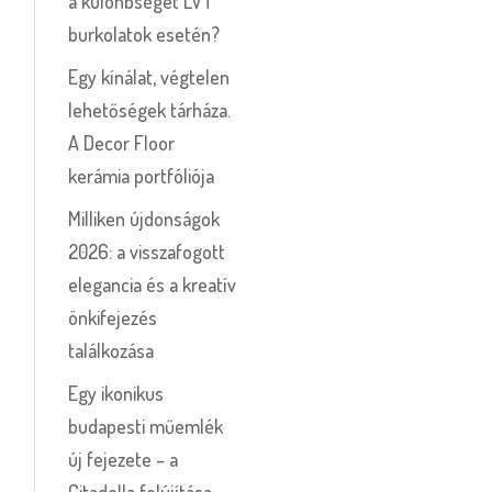
a különbséget LVT
burkolatok esetén?
Egy kínálat, végtelen
lehetőségek tárháza.
A Decor Floor
kerámia portfóliója
Milliken újdonságok
2026: a visszafogott
elegancia és a kreatív
önkifejezés
találkozása
Egy ikonikus
budapesti műemlék
új fejezete – a