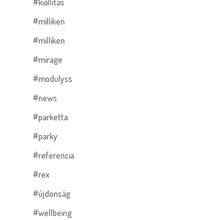
#kiállítás
#milliken
#milliken
#mirage
#modulyss
#news
#parketta
#parky
#referencia
#rex
#újdonság
#wellbeing